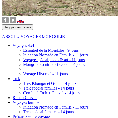
Toggle navigation
ABSOLU VOYAGES MONGOLIE
Voyages 4x4
Essentiel de la Mongolie - 9 jours
Initiation Nomade en Famille - 11 jours
Voyage spécial photo & art - 11 jours
Mongolie Centrale et Gobi - 14 jours
-----------------------------
Voyage Hivernal - 11 jours
Trek
Trek Khangai et Gobi - 14 jours
Trek spécial familles - 14 jours
Combiné Trek + Cheval - 14 jours
Rando Cheval
Voyages famille
Initiation Nomade en Famille - 11 jours
Trek spécial familles - 14 jours
Préparez votre voyage