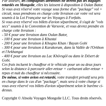
Par ailleurs,
les compagnies aériennes ne livrent pas les bagages
retardés en Mongolie
, elles les laissent à disposition à Oulan Bator.
Si vous avez réservé votre voyage sous forme d'un "package" vol +
circuit, nous prendrons en charge cette livraison car votre vol sera
soumis à la Loi Française sur les Voyages à Forfaits.
Si vous avez réservé vos billets d'avion séparément, il s'agit de "vols
secs" soumis à la Convention de Varsovie, et vous devrez prendre en
charge cette livraison :
- 50 € pour une livraison dans Oulan Bator,
- 100 € pour une livraison à Khustai
- 200 € pour une livraison à Khogno Khan / Bayan Gobi
- 300 € pour une livraison à Karakorum, dans la Vallée de l'Orkhon
et l'Arkhangai
- 400 € pour une livraison au Lac Khövsgöl ou dans le Désert de
Gobi.
Ces frais incluent le chauffeur et le véhicule pour un ou deux jours
selon la distance à parcourir aller-retour + carburant aller-retour +
repas et nuit du chauffeur si nécessaire.
De même, si votre avion est retardé,
votre transfert privatif sera pris
en charge dans le cas d'un "package", mais sera à votre charge si
vous avez réservé vos billets d'avion séparément selon le barème ci-
dessus.
Copyright © Absolu Voyages Mongolie LLC. Tous droits réservés.