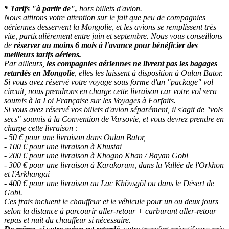
* Tarifs "à partir de",
hors billets d'avion.
Nous attirons votre attention sur le fait que peu de compagnies
aériennes desservent la Mongolie, et les avions se remplissent très
vite, particulièrement entre juin et septembre. Nous vous conseillons
de
réserver au moins 6 mois à l'avance pour bénéficier des
meilleurs tarifs aériens.
Par ailleurs,
les compagnies aériennes ne livrent pas les bagages
retardés en Mongolie
, elles les laissent à disposition à Oulan Bator.
Si vous avez réservé votre voyage sous forme d'un "package" vol +
circuit, nous prendrons en charge cette livraison car votre vol sera
soumis à la Loi Française sur les Voyages à Forfaits.
Si vous avez réservé vos billets d'avion séparément, il s'agit de "vols
secs" soumis à la Convention de Varsovie, et vous devrez prendre en
charge cette livraison :
- 50 € pour une livraison dans Oulan Bator,
- 100 € pour une livraison à Khustai
- 200 € pour une livraison à Khogno Khan / Bayan Gobi
- 300 € pour une livraison à Karakorum, dans la Vallée de l'Orkhon
et l'Arkhangai
- 400 € pour une livraison au Lac Khövsgöl ou dans le Désert de
Gobi.
Ces frais incluent le chauffeur et le véhicule pour un ou deux jours
selon la distance à parcourir aller-retour + carburant aller-retour +
repas et nuit du chauffeur si nécessaire.