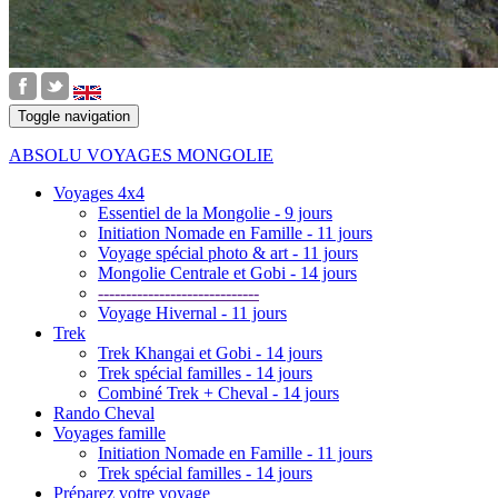
Toggle navigation
ABSOLU VOYAGES MONGOLIE
Voyages 4x4
Essentiel de la Mongolie - 9 jours
Initiation Nomade en Famille - 11 jours
Voyage spécial photo & art - 11 jours
Mongolie Centrale et Gobi - 14 jours
-----------------------------
Voyage Hivernal - 11 jours
Trek
Trek Khangai et Gobi - 14 jours
Trek spécial familles - 14 jours
Combiné Trek + Cheval - 14 jours
Rando Cheval
Voyages famille
Initiation Nomade en Famille - 11 jours
Trek spécial familles - 14 jours
Préparez votre voyage